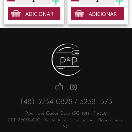
ADICIONAR
ADICIONAR
(48) 3234 0828 / 3238 1373
Rod. José Carlos Daux (SC 401), nº 9300
CEP 88050-000 . Santo Antônio de Lisboa . Florianópolis .
SC