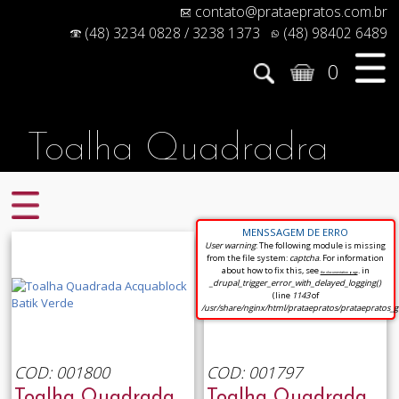
contato@prataepratos.com.br
(48) 3234 0828 / 3238 1373
(48) 98402 6489
0
Toalha Quadradra
MENSSAGEM DE ERRO
User warning
: The following module is missing
from the file system:
captcha
. For information
about how to fix this, see
. in
the documentation page
_drupal_trigger_error_with_delayed_logging()
(line
1143
of
/usr/share/nginx/html/prataepratos/prataepratos_
COD: 001800
COD: 001797
Toalha Quadrada
Toalha Quadrada