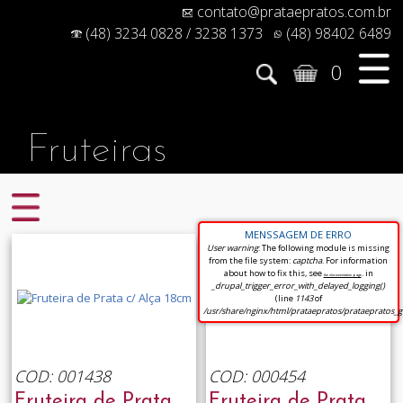
contato@prataepratos.com.br
(48) 3234 0828 / 3238 1373
(48) 98402 6489
0
Fruteiras
MENSSAGEM DE ERRO
User warning
: The following module is missing
from the file system:
captcha
. For information
about how to fix this, see
. in
the documentation page
_drupal_trigger_error_with_delayed_logging()
(line
1143
of
/usr/share/nginx/html/prataepratos/prataepratos_
COD: 001438
COD: 000454
Fruteira de Prata
Fruteira de Prata