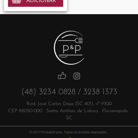
(48) 3234 0828 / 3238 1373
Rod. José Carlos Daux (SC 401), nº 9300
CEP 88050-000 . Santo Antônio de Lisboa . Florianópolis .
SC
© 2017 Prata&Pratos. Todos os direitos reservados.