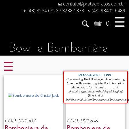
contato@prataepratos.com.br
(48) 3234 0828 / 3238 1373
(48) 98402 6489
0
Bowl e Bombonière
MENSSAGEM DE ERRO
User warning
: The following module is missing
from the file system:
captcha
. For information
about how to fix this, see
. in
the documentation page
_drupal_trigger_error_with_delayed_logging()
(line
1143
of
/usr/share/nginx/html/prataepratos/prataepratos_
COD: 001907
COD: 001208
Bomboniere de
Bomboniere de