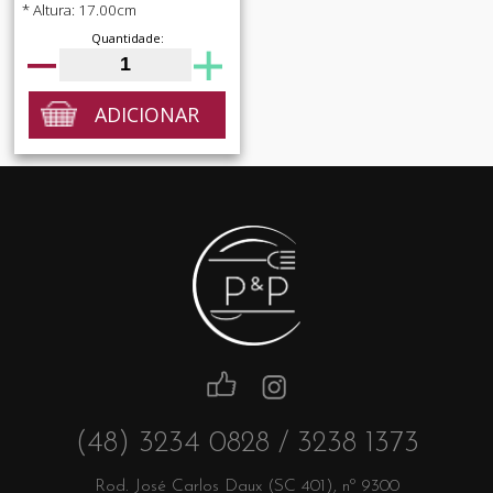
* Altura: 17.00cm
Quantidade:
ADICIONAR
(48) 3234 0828 / 3238 1373
Rod. José Carlos Daux (SC 401), nº 9300