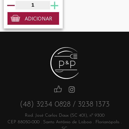
ADICIONAR
(48) 3234 0828 / 3238 1373
Rod. José Carlos Daux (SC 401), nº 9300
CEP 88050-000 . Santo Antônio de Lisboa . Florianópolis .
SC