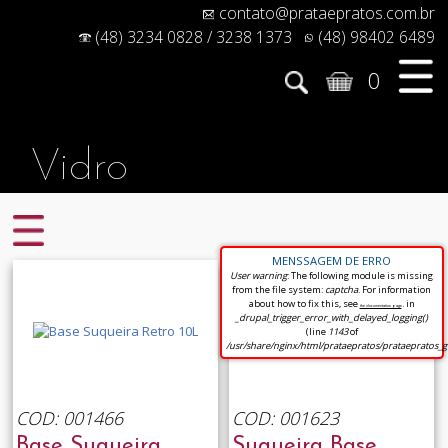
contato@prataepratos.com.br
(48) 3234 0828 / 3238 1373
(48) 98402 6489
0
Vidro
MENSSAGEM DE ERRO
User warning
: The following module is missing
from the file system:
captcha
. For information
about how to fix this, see
. in
the documentation page
_drupal_trigger_error_with_delayed_logging()
(line
1143
of
/usr/share/nginx/html/prataepratos/prataepratos_
COD: 001466
COD: 001623
Base Suqueira
Suqueira Base